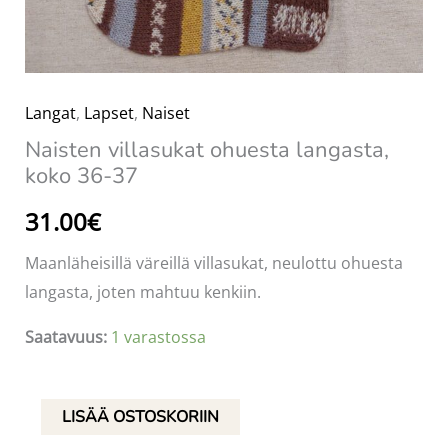
Langat
,
Lapset
,
Naiset
Naisten villasukat ohuesta langasta,
koko 36-37
31.00
€
Maanläheisillä väreillä villasukat, neulottu ohuesta
langasta, joten mahtuu kenkiin.
Saatavuus:
1 varastossa
Naisten
LISÄÄ OSTOSKORIIN
villasukat