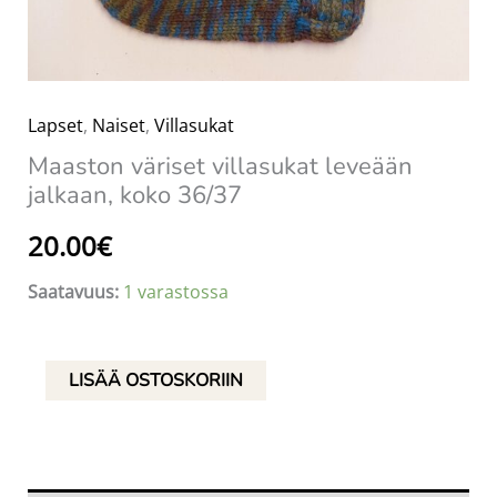
Lapset
,
Naiset
,
Villasukat
Maaston väriset villasukat leveään
jalkaan, koko 36/37
20.00
€
Saatavuus:
1 varastossa
Maaston
LISÄÄ OSTOSKORIIN
väriset
villasukat
leveään