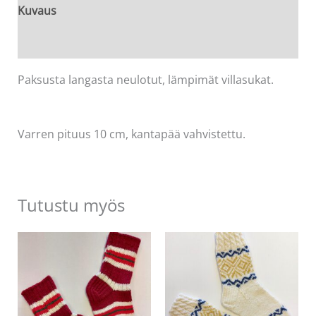
jalkaan,
Kuvaus
koko
Arviot (0)
36/37
määrä
Paksusta langasta neulotut, lämpimät villasukat.
Varren pituus 10 cm, kantapää vahvistettu.
Tutustu myös