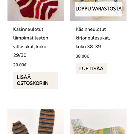
LOPPU VARASTOSTA
Käsinneulotut,
Käsinneulotut
lämpimät lasten
kirjoneulesukat,
villasukat, koko
koko 38-39
29/30
38.00
€
20.00
€
LUE LISÄÄ
LISÄÄ
OSTOSKORIIN