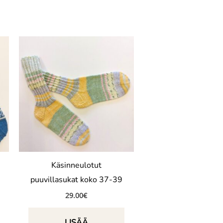
Käsinneulotut
puuvillasukat koko 37-39
29.00
€
LISÄÄ