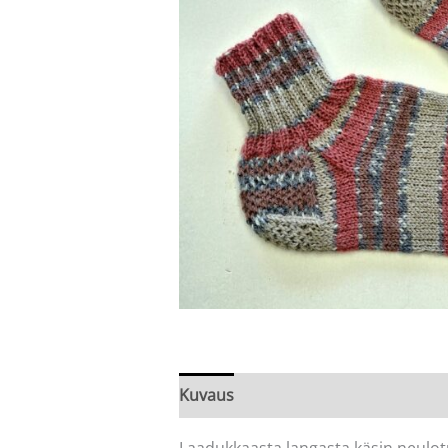
Kuvaus
Arviot (0)
Laadukkaasta langasta käsin neulotu