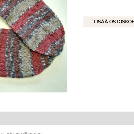
Lyhytvartiset
LISÄÄ OSTOSKOR
villasukat,
koko
39/40
määrä
t, ohuet villasukat.