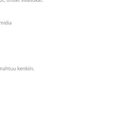
amidia
mahtuu kenkiin.