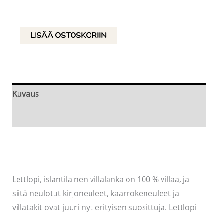
Lettlopi,
LISÄÄ OSTOSKORIIN
1419
Vaalea
ohranruskea,
10
Kuvaus
kerän
Arviot (0)
pussi
määrä
Lettlopi, islantilainen villalanka on 100 % villaa, ja
siitä neulotut kirjoneuleet, kaarrokeneuleet ja
villatakit ovat juuri nyt erityisen suosittuja. Lettlopi