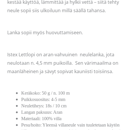
kestää käyttöä, lämmittää ja hylkii vettä – siitä tehty
neule sopii siis ulkoiluun millä säällä tahansa.
Lanka sopii myös huovuttamiseen.
Istex Lettlopi on aran-vahvuinen neulelanka, jota
neulotaan n. 4,5 mm puikoilla. Sen värimaailma on
maanläheinen ja sävyt sopivat kauniisti toisiinsa.
Keräkoko: 50 g / n. 100 m
Puikkosuositus: 4-5 mm
Neuletiheys: 18s / 10 cm
Langan paksuus: Aran
Materiaali: 100% villa
Pesu/hoito: Yleensä villaneule vain tuuletetaan käytön