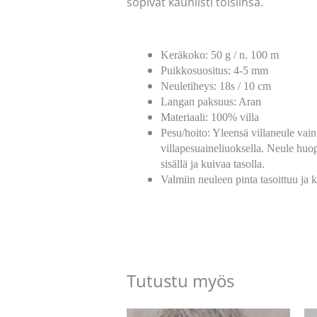
sopivat kauniisti toisiinsa.
Keräkoko: 50 g / n. 100 m
Puikkosuositus: 4-5 mm
Neuletiheys: 18s / 10 cm
Langan paksuus: Aran
Materiaali: 100% villa
Pesu/hoito: Yleensä villaneule vain
villapesuaineliuoksella. Neule huop
sisällä ja kuivaa tasolla.
Valmiin neuleen pinta tasoittuu ja 
Tutustu myös