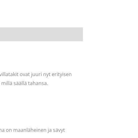
illatakit ovat juuri nyt erityisen
n millä säällä tahansa.
lma on maanläheinen ja sävyt