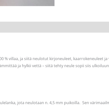
00 % villaa, ja siitä neulotut kirjoneuleet, kaarrokeneuleet ja v
ämmittää ja hylkii vettä – siitä tehty neule sopii siis ulkoiluu
ulelanka, jota neulotaan n. 4,5 mm puikoilla. Sen värimaai