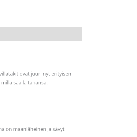
illatakit ovat juuri nyt erityisen
n millä säällä tahansa.
lma on maanläheinen ja sävyt