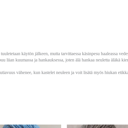
 tuuletetaan käytön jälkeen, mutta tarvittaessa käsinpesu haaleassa vede
uu liian kuumassa ja hankauksessa, joten älä hankaa neuletta äläkä kierr
kutiavuus vähenee, kun kastelet neuleen ja voit lisätä myös hiukan etikk