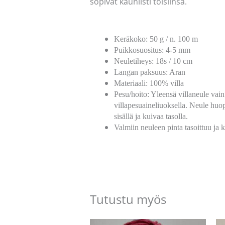
sopivat kauniisti toisiinsa.
Keräkoko: 50 g / n. 100 m
Puikkosuositus: 4-5 mm
Neuletiheys: 18s / 10 cm
Langan paksuus: Aran
Materiaali: 100% villa
Pesu/hoito: Yleensä villaneule vain
villapesuaineliuoksella. Neule huop
sisällä ja kuivaa tasolla.
Valmiin neuleen pinta tasoittuu ja 
Tutustu myös