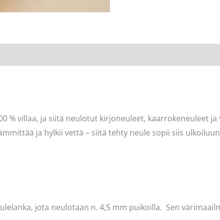
00 % villaa, ja siitä neulotut kirjoneuleet, kaarrokeneuleet ja v
ämmittää ja hylkii vettä – siitä tehty neule sopii siis ulkoiluu
ulelanka, jota neulotaan n. 4,5 mm puikoilla. Sen värimaai