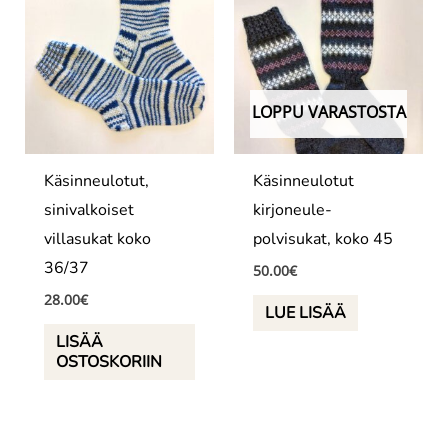
LOPPU VARASTOSTA
Käsinneulotut,
Käsinneulotut
sinivalkoiset
kirjoneule-
villasukat koko
polvisukat, koko 45
36/37
50.00
€
28.00
€
LUE LISÄÄ
LISÄÄ
OSTOSKORIIN