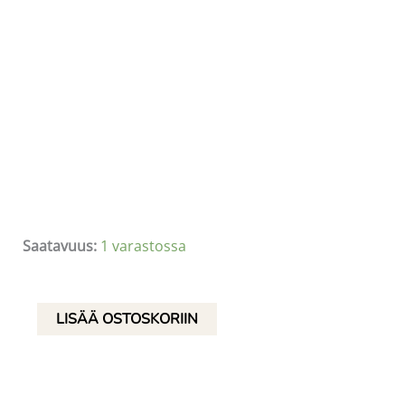
Saatavuus:
1 varastossa
Käsinneulotut
LISÄÄ OSTOSKORIIN
villasukat,
koko
36/37