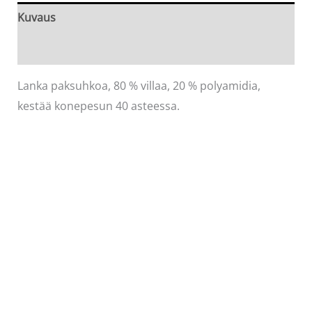
määrä
Kuvaus
Arviot (0)
Lanka paksuhkoa, 80 % villaa, 20 % polyamidia,
kestää konepesun 40 asteessa.