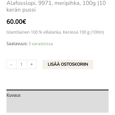
Alafosslopi, 9971, meripihka, 100g (10
kerän pussi
60.00
€
Islantilainen 100 % villalanka. Kerässä 100 g (100m)
Saatavuus:
3 varastossa
Alafosslopi,
-
+
LISÄÄ OSTOSKORIIN
9971,
meripihka,
100g
(10
Kuvaus
kerän
Arviot (0)
pussi