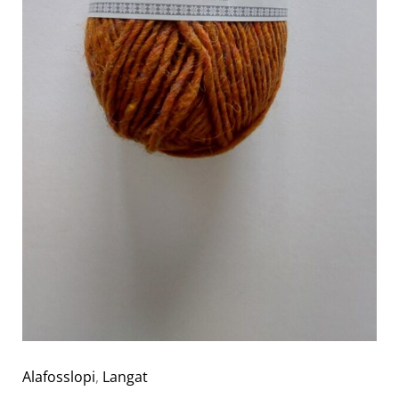
Alafosslopi
,
Langat