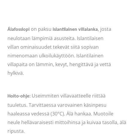
määrä
on paksu
, josta
Álafosslopi
islantilainen villalanka
neulotaan lämpimiä asusteita. Islantilaisen
villan ominaisuudet tekevät siitä sopivan
nimenomaan ulkoilukäyttöön. Islantilainen
villapaita on lämmin, kevyt, hengittävä ja vettä
hylkivä.
Useimmiten villavaatteelle riittää
Hoito-ohje:
tuuletus. Tarvittaessa varovainen käsinpesu
haaleassa vedessä (30°C). Älä hankaa. Muotoile
neule hellävaraisesti mittoihinsa ja kuivaa tasolla, älä
ripusta.