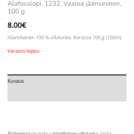
Alafosslopi, 1232, Vaalea jäänsininen,
100 g
8.00
€
Islantilainen 100 % villalanka. Kerässä 100 g (100m)
Varasto loppu
Kuvaus
Arviot (0)
on paksu
, josta
Álafosslopi
islantilainen villalanka