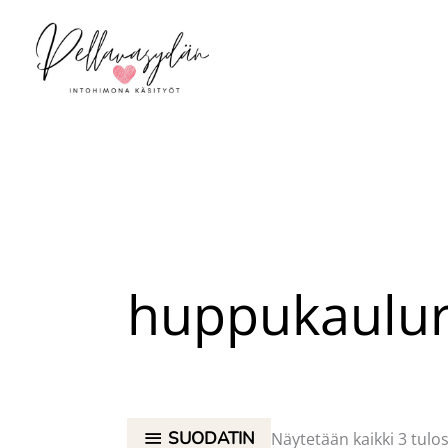
Siirry
sisältöön
huppukaulur
SUODATIN
Näytetään kaikki 3 tulo