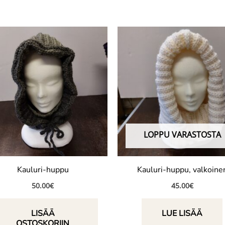
LOPPU VARASTOSTA
Kauluri-huppu
Kauluri-huppu, valkoine
50.00
€
45.00
€
LISÄÄ
LUE LISÄÄ
OSTOSKORIIN