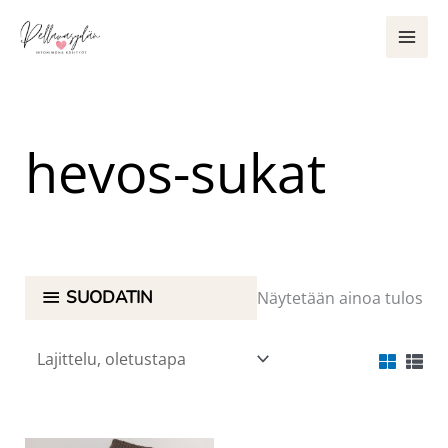
Siirry
sisältöön
hevos-sukat
SUODATIN
Näytetään ainoa tulos