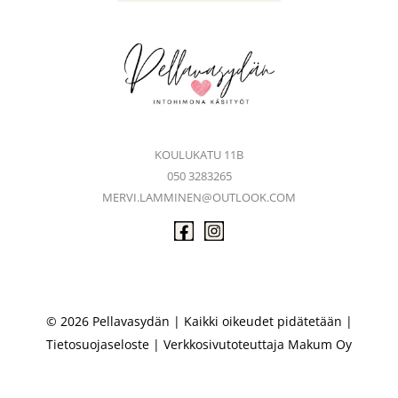
KOULUKATU 11B
050 3283265
MERVI.LAMMINEN@OUTLOOK.COM
© 2026 Pellavasydän | Kaikki oikeudet pidätetään |
Tietosuojaseloste
| Verkkosivutoteuttaja
Makum Oy