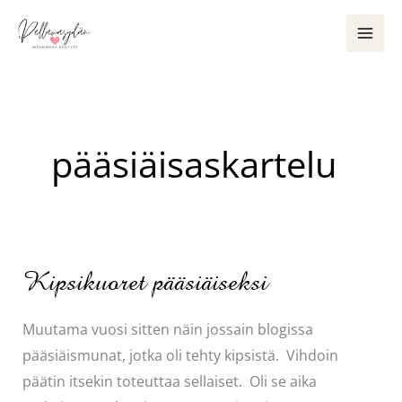
Siirry
sisältöön
pääsiäisaskartelu
Kipsikuoret pääsiäiseksi
Muutama vuosi sitten näin jossain blogissa
pääsiäismunat, jotka oli tehty kipsistä. Vihdoin
päätin itsekin toteuttaa sellaiset. Oli se aika