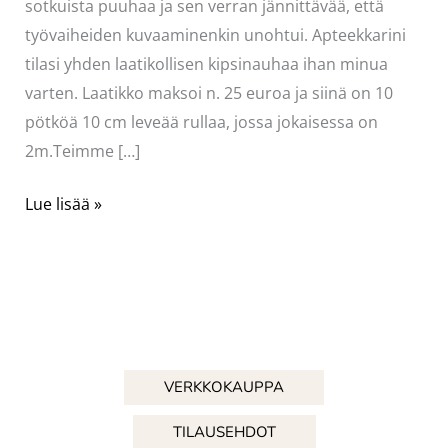
sotkuista puuhaa ja sen verran jännittävää, että
työvaiheiden kuvaaminenkin unohtui. Apteekkarini
tilasi yhden laatikollisen kipsinauhaa ihan minua
varten. Laatikko maksoi n. 25 euroa ja siinä on 10
pötköä 10 cm leveää rullaa, jossa jokaisessa on
2m.Teimme […]
Kipsikuoret
Lue lisää »
pääsiäiseksi
VERKKOKAUPPA
TILAUSEHDOT