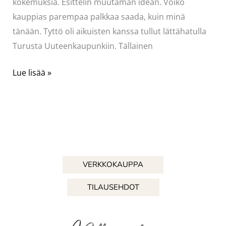
kokemuksia. Esittelin muutaman idean. Voiko
kauppias parempaa palkkaa saada, kuin minä
tänään. Tyttö oli aikuisten kanssa tullut lättähatulla
Turusta Uuteenkaupunkiin. Tällainen
Mukava
Lue lisää »
lauantai
VERKKOKAUPPA
TILAUSEHDOT