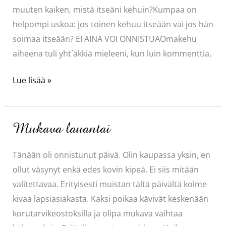
muuten kaiken, mistä itseäni kehuin?Kumpaa on
helpompi uskoa: jos toinen kehuu itseään vai jos hän
soimaa itseään? EI AINA VOI ONNISTUAOmakehu
aiheena tuli yht´äkkiä mieleeni, kun luin kommenttia,
Riippuu
Lue lisää »
näkökulmasta
Mukava lauantai
Tänään oli onnistunut päivä. Olin kaupassa yksin, en
ollut väsynyt enkä edes kovin kipeä. Ei siis mitään
valitettavaa. Erityisesti muistan tältä päivältä kolme
kivaa lapsiasiakasta. Kaksi poikaa kävivät keskenään
korutarvikeostoksilla ja olipa mukava vaihtaa