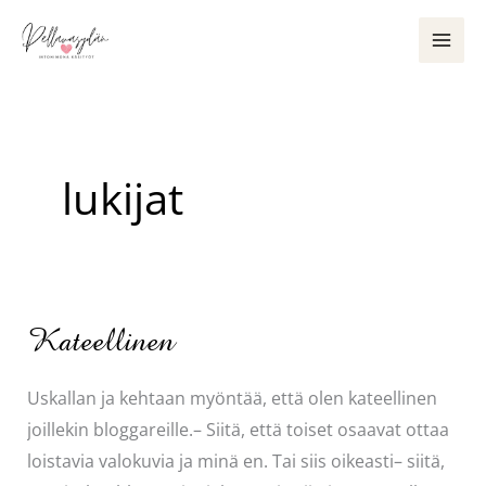
Siirry
sisältöön
lukijat
Kateellinen
Uskallan ja kehtaan myöntää, että olen kateellinen
joillekin bloggareille.– Siitä, että toiset osaavat ottaa
loistavia valokuvia ja minä en. Tai siis oikeasti– siitä,