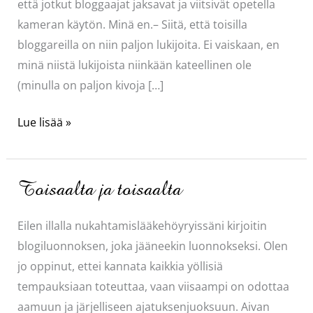
että jotkut bloggaajat jaksavat ja viitsivät opetella
kameran käytön. Minä en.– Siitä, että toisilla
bloggareilla on niin paljon lukijoita. Ei vaiskaan, en
minä niistä lukijoista niinkään kateellinen ole
(minulla on paljon kivoja […]
Kateellinen
Lue lisää »
Toisaalta ja toisaalta
Eilen illalla nukahtamislääkehöyryissäni kirjoitin
blogiluonnoksen, joka jääneekin luonnokseksi. Olen
jo oppinut, ettei kannata kaikkia yöllisiä
tempauksiaan toteuttaa, vaan viisaampi on odottaa
aamuun ja järjelliseen ajatuksenjuoksuun. Aivan