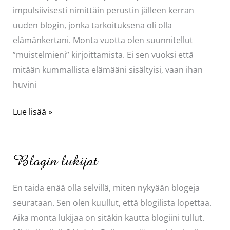
impulsiivisesti nimittäin perustin jälleen kerran
uuden blogin, jonka tarkoituksena oli olla
elämänkertani. Monta vuotta olen suunnitellut
”muistelmieni” kirjoittamista. Ei sen vuoksi että
mitään kummallista elämääni sisältyisi, vaan ihan
huvini
Toisaalta
Lue lisää »
ja
toisaalta
Blogin lukijat
En taida enää olla selvillä, miten nykyään blogeja
seurataan. Sen olen kuullut, että blogilista lopettaa.
Aika monta lukijaa on sitäkin kautta blogiini tullut.