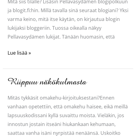
Mitä siis tilalle? Lisäsin Pellavasydämen blogipolkuun
ja blogit.fi:hin. Millä tavalla sinä seuraat blogiani? Yksi
varma keino, mitä itse käytän, on kirjautua blogin
lukijaksi bloggeriin. Tuossa oikealla näkyy
Pellavasydämen lukijat. Tänään huomasin, että
Blogin
Lue lisää »
lukijat
Riippuu näkökulmasta
Mitäs tykkäsit omakehu-kirjoituksestani?Ennen
vanhaan opetettiin, että omakehu haisee, eikä meillä
lapsuuskodissani kyllä suvaittu moista. Vieläkin, jos
innostun jostain itseäni hiukankaan kehumaan,
saattaa vanha isäni nyrpistää nenäänsä. Uskoitko