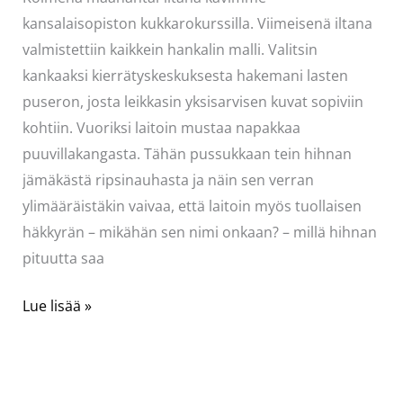
kansalaisopiston kukkarokurssilla. Viimeisenä iltana
valmistettiin kaikkein hankalin malli. Valitsin
kankaaksi kierrätyskeskuksesta hakemani lasten
puseron, josta leikkasin yksisarvisen kuvat sopiviin
kohtiin. Vuoriksi laitoin mustaa napakkaa
puuvillakangasta. Tähän pussukkaan tein hihnan
jämäkästä ripsinauhasta ja näin sen verran
ylimääräistäkin vaivaa, että laitoin myös tuollaisen
häkkyrän – mikähän sen nimi onkaan? – millä hihnan
pituutta saa
Vaaleanpunainen
Lue lisää »
pussukka