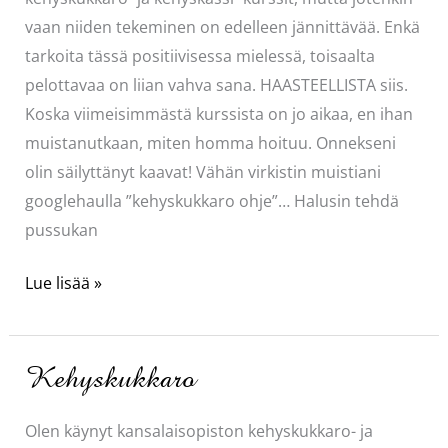
vaan niiden tekeminen on edelleen jännittävää. Enkä
tarkoita tässä positiivisessa mielessä, toisaalta
pelottavaa on liian vahva sana. HAASTEELLISTA siis.
Koska viimeisimmästä kurssista on jo aikaa, en ihan
muistanutkaan, miten homma hoituu. Onnekseni
olin säilyttänyt kaavat! Vähän virkistin muistiani
googlehaulla ”kehyskukkaro ohje”… Halusin tehdä
pussukan
Kehyskukkaro
Lue lisää »
Kehyskukkaro
Olen käynyt kansalaisopiston kehyskukkaro- ja