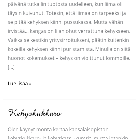
päivänä tutkailin tuotosta uudelleen, kun liima oli
täysin kuivunut. Totesin, että liimaa on tarpeeksi ja
se pitää kehyksen kiinni pussukassa. Mutta vähän
irvistää… kangas on liian ohut verrattuna kehykseen.
Vaikka se kestikin yritysirroitukseni, päätin kuitenkin
kokeilla kehyksen kiinni puristamista. Minulla on siitä
huonot kokemukset – kehys on vioittunut lommoille.
[…]
Nipsukukkaron
Lue lisää »
viimeistelyä:
kehyksen
puristelu
Kehyskukkaro
Olen käynyt monta kertaa kansalaisopiston
kehyskukkaro- ja kehyskassi -kurssit, mutta jotenkin