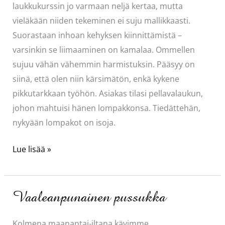
laukkukurssin jo varmaan neljä kertaa, mutta
vieläkään niiden tekeminen ei suju mallikkaasti.
Suorastaan inhoan kehyksen kiinnittämistä –
varsinkin se liimaaminen on kamalaa. Ommellen
sujuu vähän vähemmin harmistuksin. Pääsyy on
siinä, että olen niin kärsimätön, enkä kykene
pikkutarkkaan työhön. Asiakas tilasi pellavalaukun,
johon mahtuisi hänen lompakkonsa. Tiedättehän,
nykyään lompakot on isoja.
Kehyskukkaro
Lue lisää »
Vaaleanpunainen pussukka
Kolmena maanantai-iltana kävimme