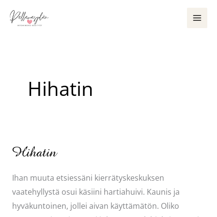
Siirry
sisältöön
Hihatin
Hihatin
Ihan muuta etsiessäni kierrätyskeskuksen
vaatehyllystä osui käsiini hartiahuivi. Kaunis ja
hyväkuntoinen, jollei aivan käyttämätön. Oliko