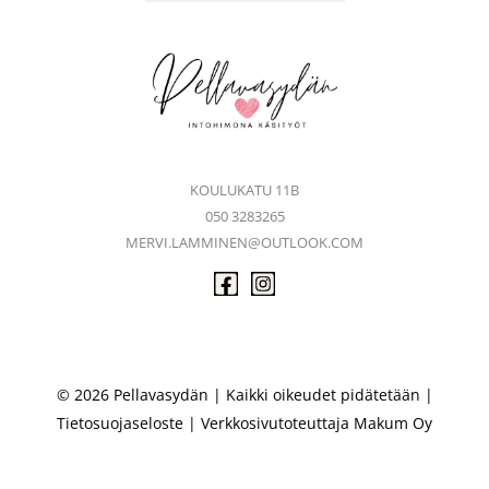
KOULUKATU 11B
050 3283265
MERVI.LAMMINEN@OUTLOOK.COM
© 2026 Pellavasydän | Kaikki oikeudet pidätetään |
Tietosuojaseloste
| Verkkosivutoteuttaja
Makum Oy