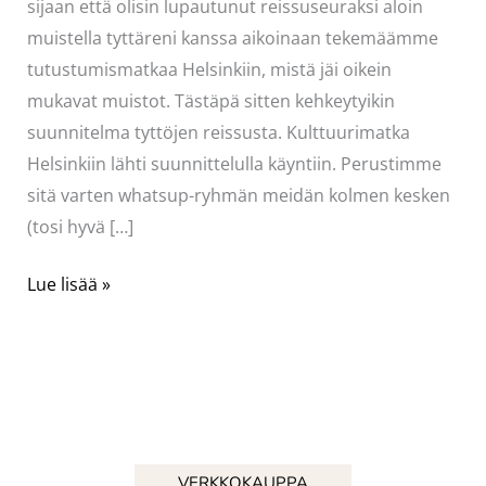
sijaan että olisin lupautunut reissuseuraksi aloin
muistella tyttäreni kanssa aikoinaan tekemäämme
tutustumismatkaa Helsinkiin, mistä jäi oikein
mukavat muistot. Tästäpä sitten kehkeytyikin
suunnitelma tyttöjen reissusta. Kulttuurimatka
Helsinkiin lähti suunnittelulla käyntiin. Perustimme
sitä varten whatsup-ryhmän meidän kolmen kesken
(tosi hyvä […]
Kulttuurimatka
Lue lisää »
Helsinkiin
VERKKOKAUPPA