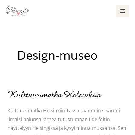
Siirry
sisältöön
Design-museo
Kulttuurimatka Helsinkiin
Kulttuurimatka Helsinkiin Tässä taannoin sisareni
ilmaisi halunsa lähteä tutustumaan Edelfeltin
näyttelyyn Helsingissä ja kysyi minua mukaansa. Sen