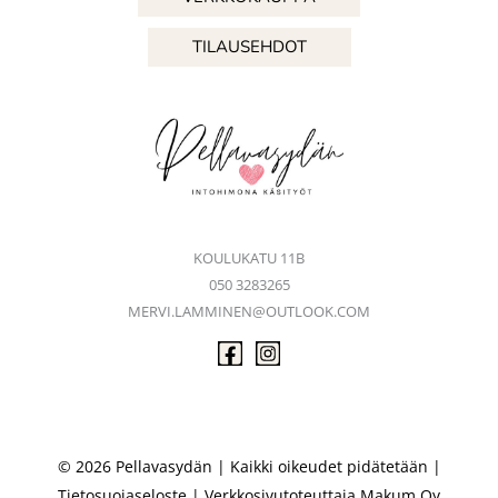
TILAUSEHDOT
KOULUKATU 11B
050 3283265
MERVI.LAMMINEN@OUTLOOK.COM
© 2026 Pellavasydän | Kaikki oikeudet pidätetään |
Tietosuojaseloste
| Verkkosivutoteuttaja
Makum Oy