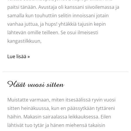
paitsi tänään. Avustaja oli kanssani siivoilemassa ja
samalla kun touhuttiin selitin innoissani jotain
vanhaa juttua, ja hups! yhtäkkiä tajusin kepin
lähtevän omille teilleen. Se osui ilmeisesti
kangastilkkuun,
Hupsista
Lue lisää »
keikkaa!
Häät vuosi sitten
Muistatte varmaan, miten itsesäälissä ryvin vuosi
sitten heinäkuussa, kun en päässytkään tyttäreni
häihin. Makasin sairaalassa leikkauksessa. Eilen
lähtivät tuo tytär ja hänen miehensä takaisin