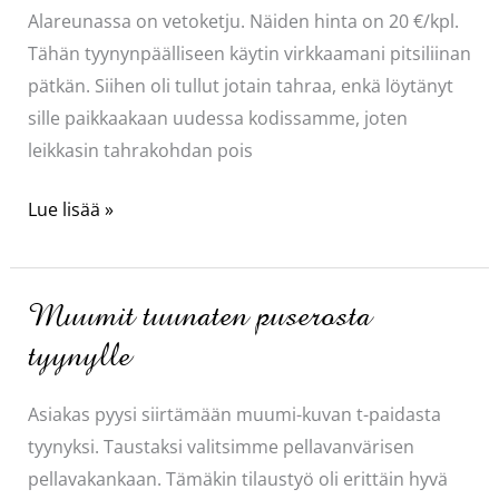
Alareunassa on vetoketju. Näiden hinta on 20 €/kpl.
Tähän tyynynpäälliseen käytin virkkaamani pitsiliinan
pätkän. Siihen oli tullut jotain tahraa, enkä löytänyt
sille paikkaakaan uudessa kodissamme, joten
leikkasin tahrakohdan pois
Pellavatyynyjä
Lue lisää »
Muumit tuunaten puserosta
tyynylle
Asiakas pyysi siirtämään muumi-kuvan t-paidasta
tyynyksi. Taustaksi valitsimme pellavanvärisen
pellavakankaan. Tämäkin tilaustyö oli erittäin hyvä