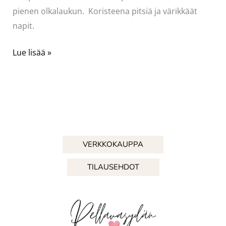
pienen olkalaukun. Koristeena pitsiä ja värikkäät
napit.
Turkoosia
Lue lisää »
muotinäytökseen
VERKKOKAUPPA
TILAUSEHDOT