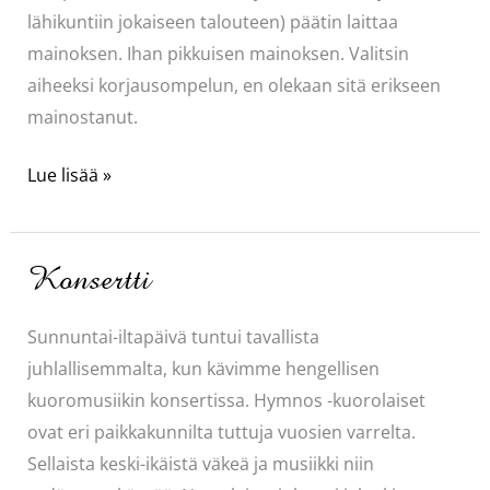
lähikuntiin jokaiseen talouteen) päätin laittaa
mainoksen. Ihan pikkuisen mainoksen. Valitsin
aiheeksi korjausompelun, en olekaan sitä erikseen
mainostanut.
Korjausompelua
Lue lisää »
Konsertti
Sunnuntai-iltapäivä tuntui tavallista
juhlallisemmalta, kun kävimme hengellisen
kuoromusiikin konsertissa. Hymnos -kuorolaiset
ovat eri paikkakunnilta tuttuja vuosien varrelta.
Sellaista keski-ikäistä väkeä ja musiikki niin