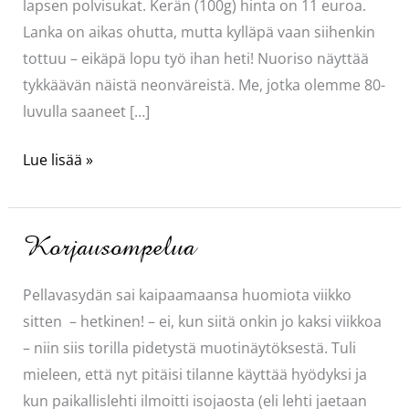
lapsen polvisukat. Kerän (100g) hinta on 11 euroa.
Lanka on aikas ohutta, mutta kylläpä vaan siihenkin
tottuu – eikäpä lopu työ ihan heti! Nuoriso näyttää
tykkäävän näistä neonväreistä. Me, jotka olemme 80-
luvulla saaneet […]
Eripari
Lue lisää »
sukat
Korjausompelua
Pellavasydän sai kaipaamaansa huomiota viikko
sitten – hetkinen! – ei, kun siitä onkin jo kaksi viikkoa
– niin siis torilla pidetystä muotinäytöksestä. Tuli
mieleen, että nyt pitäisi tilanne käyttää hyödyksi ja
kun paikallislehti ilmoitti isojaosta (eli lehti jaetaan