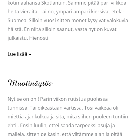
kotimaahansa Skotlantiin. Saimme pitää pari viikkoa
heitä vieraita. Tai no, ympäri ämpäri kiersivät etelä-
Suomea. Silloin vuosi sitten monet kysyivät valokuvia
häistä. En niitä silloin saanut, vasta nyt on kuvat
julkaistu. Hienosti
Häät
Lue lisää »
vuosi
sitten
Muotinäytös
Nyt se on ohi! Parin viikon rutistus puolessa
tunnissa. Tai oikeastaan vartissa. Tosi vaikeaa oli
miettiä ajankulkua ja sitä, mitä siihen puoleen tuntiin
ehtii. Ensin luulin, ettei saada tarpeeksi asuja ja
malleja, sitten pelkäsin, että ylitämme ajan ja pitää