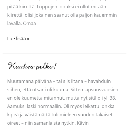
pitää kiirettä. Loppujen lopuksi ei ollut mitään
kiirettä, olisi jokainen saanut olla paljon kauemmin
lavalla. Omaa
Muotinäytös
Lue lisää »
Kauhea pelko!
Muutamana päivänä – tai siis iltana – havahduin
siihen, että otsani oli kuuma. Sitten lapsuusvuosien
en ole kuumetta mitannut, mutta nyt sitä oli yli 38.
Aamuksi laski normaaliin. Oli myös leikattu lonkka
kipeä ja väistämättä tuli mieleen vuoden takaiset
oireet – niin samanlaista nytkin. Kävin