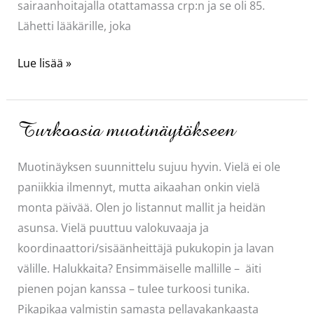
sairaanhoitajalla otattamassa crp:n ja se oli 85.
Lähetti lääkärille, joka
Kauhea
Lue lisää »
pelko!
Turkoosia muotinäytökseen
Muotinäyksen suunnittelu sujuu hyvin. Vielä ei ole
paniikkia ilmennyt, mutta aikaahan onkin vielä
monta päivää. Olen jo listannut mallit ja heidän
asunsa. Vielä puuttuu valokuvaaja ja
koordinaattori/sisäänheittäjä pukukopin ja lavan
välille. Halukkaita? Ensimmäiselle mallille – äiti
pienen pojan kanssa – tulee turkoosi tunika.
Pikapikaa valmistin samasta pellavakankaasta