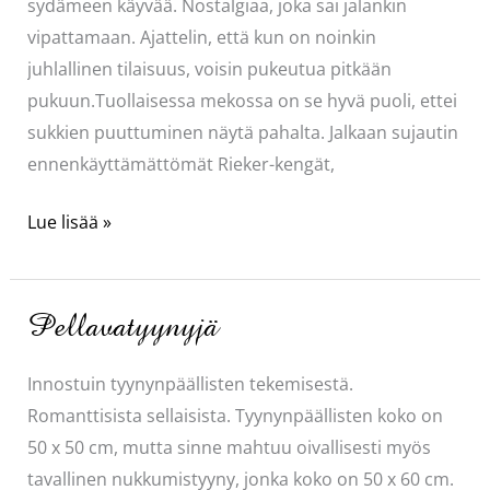
sydämeen käyvää. Nostalgiaa, joka sai jalankin
vipattamaan. Ajattelin, että kun on noinkin
juhlallinen tilaisuus, voisin pukeutua pitkään
pukuun.Tuollaisessa mekossa on se hyvä puoli, ettei
sukkien puuttuminen näytä pahalta. Jalkaan sujautin
ennenkäyttämättömät Rieker-kengät,
Konsertti
Lue lisää »
Pellavatyynyjä
Innostuin tyynynpäällisten tekemisestä.
Romanttisista sellaisista. Tyynynpäällisten koko on
50 x 50 cm, mutta sinne mahtuu oivallisesti myös
tavallinen nukkumistyyny, jonka koko on 50 x 60 cm.