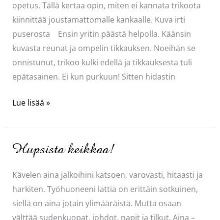
opetus. Tällä kertaa opin, miten ei kannata trikoota
kiinnittää joustamattomalle kankaalle. Kuva irti
puserosta Ensin yritin päästä helpolla. Käänsin
kuvasta reunat ja ompelin tikkauksen. Noeihän se
onnistunut, trikoo kulki edellä ja tikkauksesta tuli
epätasainen. Ei kun purkuun! Sitten hidastin
Muumit
Lue lisää »
tuunaten
puserosta
tyynylle
Hupsista keikkaa!
Kävelen aina jalkoihini katsoen, varovasti, hitaasti ja
harkiten. Työhuoneeni lattia on erittäin sotkuinen,
siellä on aina jotain ylimääräistä. Mutta osaan
välttää sudenkuopat, johdot, napit ja tilkut. Aina –