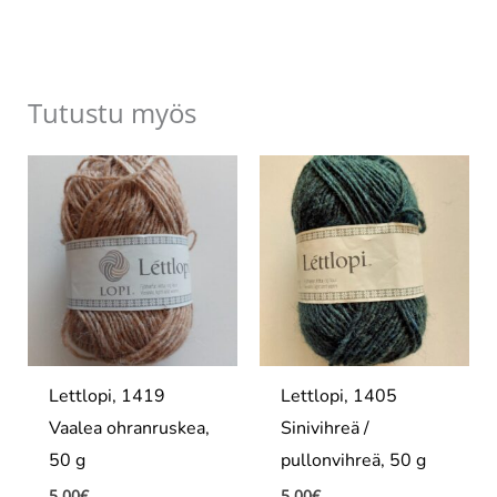
Tutustu myös
Lettlopi, 1419
Lettlopi, 1405
Vaalea ohranruskea,
Sinivihreä /
50 g
pullonvihreä, 50 g
5.00
€
5.00
€