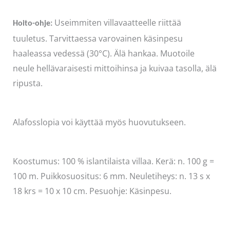
Useimmiten villavaatteelle riittää
Hoito-ohje:
tuuletus. Tarvittaessa varovainen käsinpesu
haaleassa vedessä (30°C). Älä hankaa. Muotoile
neule hellävaraisesti mittoihinsa ja kuivaa tasolla, älä
ripusta.
Alafosslopia voi käyttää myös huovutukseen.
Koostumus: 100 % islantilaista villaa. Kerä: n. 100 g =
100 m. Puikkosuositus: 6 mm. Neuletiheys: n. 13 s x
18 krs = 10 x 10 cm. Pesuohje: Käsinpesu.