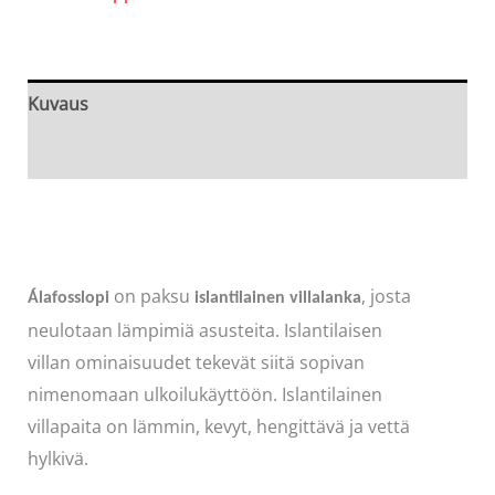
Kuvaus
Arviot (0)
on paksu
, josta
Álafosslopi
islantilainen villalanka
neulotaan lämpimiä asusteita. Islantilaisen
villan ominaisuudet tekevät siitä sopivan
nimenomaan ulkoilukäyttöön. Islantilainen
villapaita on lämmin, kevyt, hengittävä ja vettä
hylkivä.