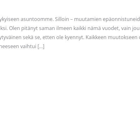
kyiseen asuntoomme. Silloin – muutamien epäonnistuneiden
i. Olen pitänyt saman ilmeen kaikki nämä vuodet, vain joul
tyytyväinen sekä se, etten ole kyennyt. Kaikkeen muutokseen 
neeseen vaihtui […]