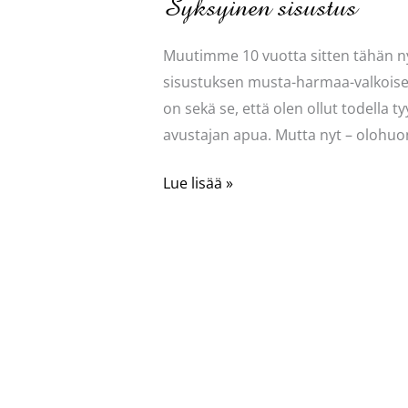
Syksyinen sisustus
Muutimme 10 vuotta sitten tähän ny
sisustuksen musta-harmaa-valkoiseks
on sekä se, että olen ollut todella 
avustajan apua. Mutta nyt – olohuo
Syksyinen
Lue lisää »
sisustus