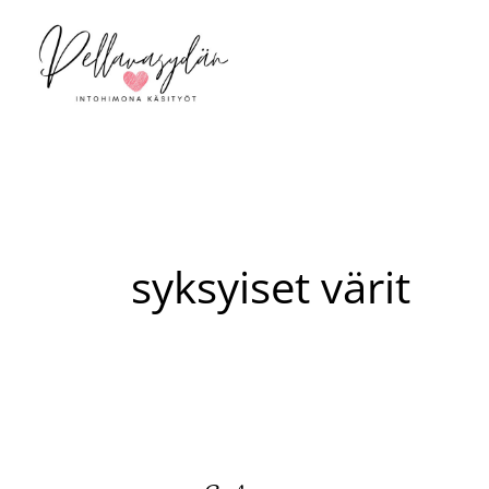
Siirry
sisältöön
syksyiset värit