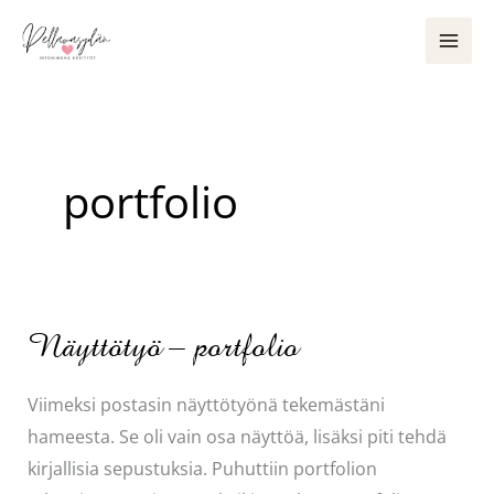
Siirry
sisältöön
portfolio
Näyttötyö – portfolio
Viimeksi postasin näyttötyönä tekemästäni
hameesta. Se oli vain osa näyttöä, lisäksi piti tehdä
kirjallisia sepustuksia. Puhuttiin portfolion