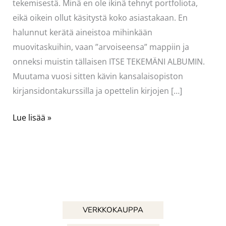
tekemisestä. Minä en ole ikinä tehnyt portfoliota,
eikä oikein ollut käsitystä koko asiastakaan. En
halunnut kerätä aineistoa mihinkään
muovitaskuihin, vaan ”arvoiseensa” mappiin ja
onneksi muistin tällaisen ITSE TEKEMÄNI ALBUMIN.
Muutama vuosi sitten kävin kansalaisopiston
kirjansidontakurssilla ja opettelin kirjojen […]
Näyttötyö
Lue lisää »
–
portfolio
VERKKOKAUPPA