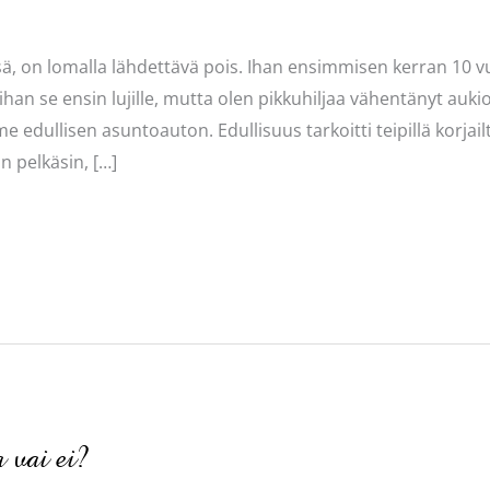
ä, on lomalla lähdettävä pois. Ihan ensimmisen kerran 10 vuo
tihan se ensin lujille, mutta olen pikkuhiljaa vähentänyt aukio
e edullisen asuntoauton. Edullisuus tarkoitti teipillä korjail
n pelkäsin, […]
 vai ei?