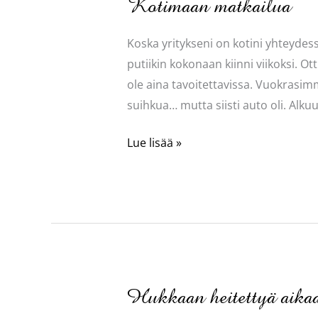
Kotimaan matkailua
Koska yritykseni on kotini yhteydess
putiikin kokonaan kiinni viikoksi. Ot
ole aina tavoitettavissa. Vuokrasimm
suihkua… mutta siisti auto oli. Alkuu
Kotimaan
Lue lisää »
matkailua
Hukkaan heitettyä aikaa