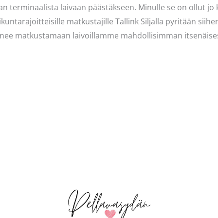
n terminaalista laivaan päästäkseen. Minulle se on ollut jo 
ikuntarajoitteisille matkustajille Tallink Siljalla pyritään sii
enee matkustamaan laivoillamme mahdollisimman itsenäisesti