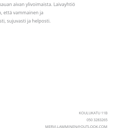
kauan aivan ylivoimaista. Laivayhtiö
hen, että vammainen ja
, sujuvasti ja helposti.
KOULUKATU 11B
050 3283265
MERVI.LAMMINEN@OUTLOOK.COM