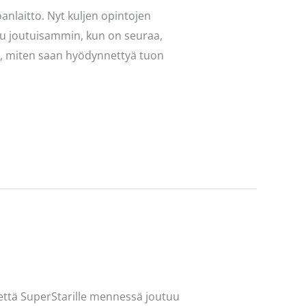
nlaitto. Nyt kuljen opintojen
tuu joutuisammin, kun on seuraa,
in, miten saan hyödynnettyä tuon
 että SuperStarille mennessä joutuu