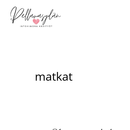
Siirry
sisältöön
matkat