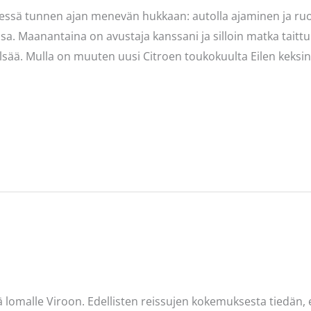
sessä tunnen ajan menevän hukkaan: autolla ajaminen ja ruoa
ssa. Maanantaina on avustaja kanssani ja silloin matka tait
ylsää. Mulla on muuten uusi Citroen toukokuulta Eilen keks
 lomalle Viroon. Edellisten reissujen kokemuksesta tiedän,