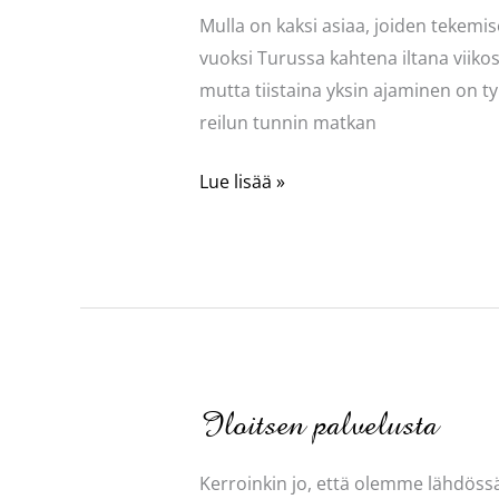
Mulla on kaksi asiaa, joiden tekemi
vuoksi Turussa kahtena iltana viiko
mutta tiistaina yksin ajaminen on t
reilun tunnin matkan
Hukkaan
Lue lisää »
heitettyä
aikaa
vai
ei?
Iloitsen palvelusta
Kerroinkin jo, että olemme lähdössä