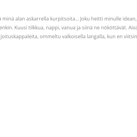
ä minä alan askarrella kurpitsoita… Joku heitti minulle idean,
enkin. Kuusi tilkkua, nappi, vanua ja siinä ne nököttävät. Ai
oituskappaleita, ommeltu valkoisella langalla, kun en viitsi