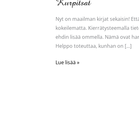
Kurpitsat
Nyt on maailman kirjat sekaisin! Ett
kokeilematta. Kierrätysteemalla tiet
ehdin lisää ommella. Nämä ovat harj
Helppo toteuttaa, kunhan on […]
Kurpitsat
Lue lisää »