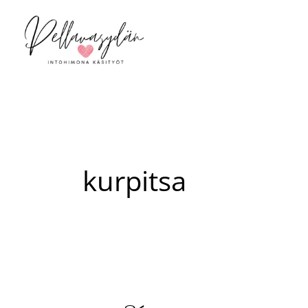
Siirry
sisältöön
kurpitsa