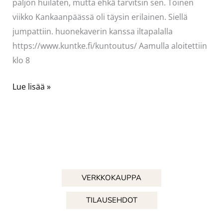
paljon huilaten, mutta ehkä tarvitsin sen. Toinen
viikko Kankaanpäässä oli täysin erilainen. Siellä
jumpattiin. huonekaverin kanssa iltapalalla
https://www.kuntke.fi/kuntoutus/ Aamulla aloitettiin
klo 8
Kuntoutuksessa
Lue lisää »
VERKKOKAUPPA
TILAUSEHDOT