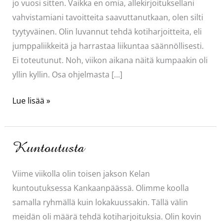
jo vuosi sitten. Vaikka en omia, allekirjoituksellani
vahvistamiani tavoitteita saavuttanutkaan, olen silti
tyytyväinen. Olin luvannut tehdä kotiharjoitteita, eli
jumppaliikkeitä ja harrastaa liikuntaa säännöllisesti.
Ei toteutunut. Noh, viikon aikana näitä kumpaakin oli
yllin kyllin. Osa ohjelmasta […]
Huijarisyndrooma
Lue lisää »
Kuntoutusta
Viime viikolla olin toisen jakson Kelan
kuntoutuksessa Kankaanpäässä. Olimme koolla
samalla ryhmällä kuin lokakuussakin. Tällä välin
meidän oli määrä tehdä kotiharjoituksia. Olin kovin