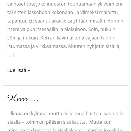
vaihtoehtoa; joko innostun touhuamaan yli voimieni
tai sitten lässähdän kokonaan. Ja viimeksi mainittu
tapahtui. En saanut aikaiseksi yhtään mitään. Annoin
itseni vaipua itsesääliin ja alakuloon. Söin, nukuin,
söin ja nukuin. Kerran kävin ulkona vajaan tunnin
istumassa ja virkkaamassa. Muuten nyhjötin sisällä,
[…]
Huh,
Lue lisää »
onneksi
on
juhannus
Hrrrr….
ohi!
(ja
Ulkona on kylmää, mutta ei se mua haittaa. Saan olla
liivit)
sisällä – töihinkin pääsen sisäkautta. Mutta kun
minä en tarkene täällä sisälläkään…. Kerran jo valitin