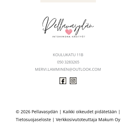
KOULUKATU 11B
050 3283265
MERVI.LAMMINEN@OUTLOOK.COM
© 2026 Pellavasydän | Kaikki oikeudet pidätetään |
Tietosuojaseloste
| Verkkosivutoteuttaja
Makum Oy