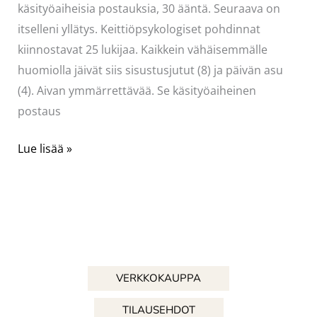
käsityöaiheisia postauksia, 30 ääntä. Seuraava on
itselleni yllätys. Keittiöpsykologiset pohdinnat
kiinnostavat 25 lukijaa. Kaikkein vähäisemmälle
huomiolla jäivät siis sisustusjutut (8) ja päivän asu
(4). Aivan ymmärrettävää. Se käsityöaiheinen
postaus
Juhla-
Lue lisää »
asu
–
yllä
ja
alla
VERKKOKAUPPA
TILAUSEHDOT