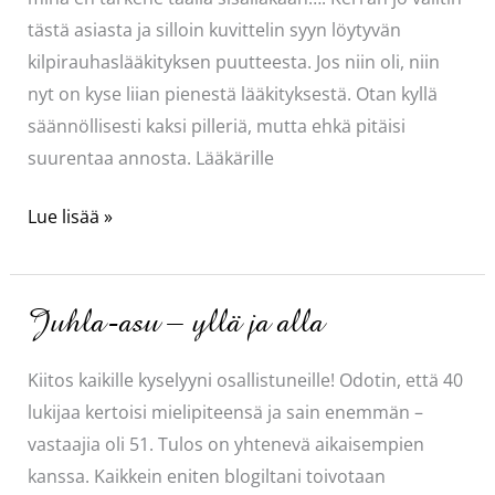
tästä asiasta ja silloin kuvittelin syyn löytyvän
kilpirauhaslääkityksen puutteesta. Jos niin oli, niin
nyt on kyse liian pienestä lääkityksestä. Otan kyllä
säännöllisesti kaksi pilleriä, mutta ehkä pitäisi
suurentaa annosta. Lääkärille
Hrrrr….
Lue lisää »
Juhla-asu – yllä ja alla
Kiitos kaikille kyselyyni osallistuneille! Odotin, että 40
lukijaa kertoisi mielipiteensä ja sain enemmän –
vastaajia oli 51. Tulos on yhtenevä aikaisempien
kanssa. Kaikkein eniten blogiltani toivotaan