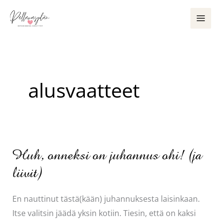
Siirry
sisältöön
alusvaatteet
Huh, onneksi on juhannus ohi! (ja
liivit)
En nauttinut tästä(kään) juhannuksesta laisinkaan.
Itse valitsin jäädä yksin kotiin. Tiesin, että on kaksi