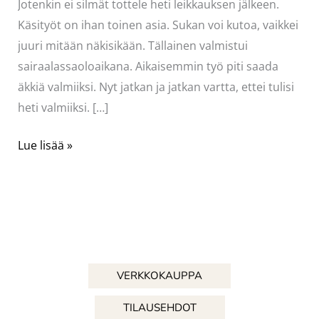
Jotenkin ei silmät tottele heti leikkauksen jälkeen.
Käsityöt on ihan toinen asia. Sukan voi kutoa, vaikkei
juuri mitään näkisikään. Tällainen valmistui
sairaalassaoloaikana. Aikaisemmin työ piti saada
äkkiä valmiiksi. Nyt jatkan ja jatkan vartta, ettei tulisi
heti valmiiksi. […]
”sairaalasukka”
Lue lisää »
VERKKOKAUPPA
TILAUSEHDOT