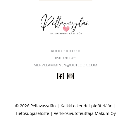
KOULUKATU 11B
050 3283265
MERVI.LAMMINEN@OUTLOOK.COM
© 2026 Pellavasydän | Kaikki oikeudet pidätetään |
Tietosuojaseloste
| Verkkosivutoteuttaja
Makum Oy