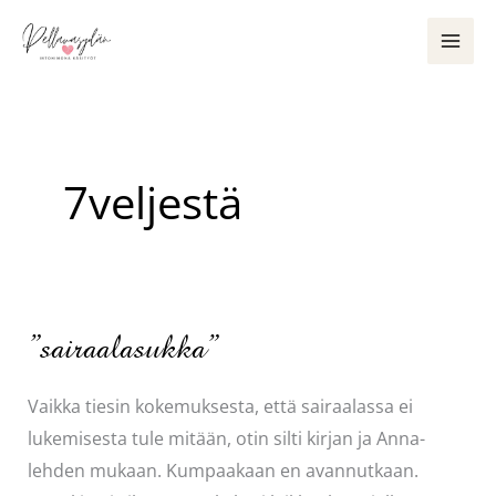
Siirry
sisältöön
7veljestä
”sairaalasukka”
Vaikka tiesin kokemuksesta, että sairaalassa ei
lukemisesta tule mitään, otin silti kirjan ja Anna-
lehden mukaan. Kumpaakaan en avannutkaan.