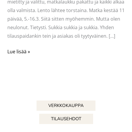
mietitty ja valittu, matkalaukku pakattu ja kaikki alkaa
olla valmista. Lento lähtee torstaina. Matka kestää 11
päivää, 5.-16.3. Siitä sitten myöhemmin. Mutta olen
neulonut. Tietysti. Sukkia sukkia ja sukkia. Yhden
tilauspaidankin tein ja asiakas oli tyytyväinen. […]
Keltainen
Lue lisää »
villapaita
VERKKOKAUPPA
TILAUSEHDOT