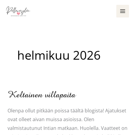
Siirry
sisältöön
helmikuu 2026
Keltainen villapaita
Olenpa ollut pitkään poissa täältä blogista! Ajatukset
ovat olleet aivan muissa asioissa. Olen
valmistautunut Intian matkaan. Huolella. Vaatteet on