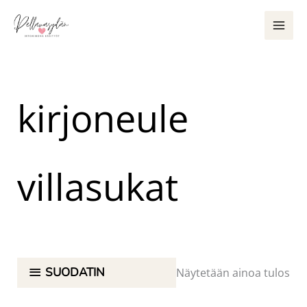
Siirry
sisältöön
kirjoneule
villasukat
SUODATIN
Näytetään ainoa tulos