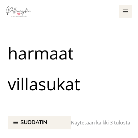
Siirry
sisältöön
harmaat
villasukat
SUODATIN
Näytetään kaikki 3 tulosta