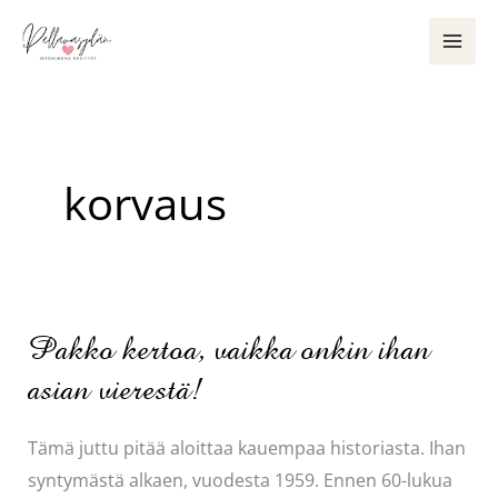
Siirry
sisältöön
korvaus
Pakko kertoa, vaikka onkin ihan
asian vierestä!
Tämä juttu pitää aloittaa kauempaa historiasta. Ihan
syntymästä alkaen, vuodesta 1959. Ennen 60-lukua