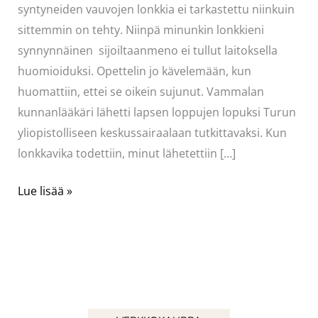
syntyneiden vauvojen lonkkia ei tarkastettu niinkuin
sittemmin on tehty. Niinpä minunkin lonkkieni
synnynnäinen sijoiltaanmeno ei tullut laitoksella
huomioiduksi. Opettelin jo kävelemään, kun
huomattiin, ettei se oikein sujunut. Vammalan
kunnanlääkäri lähetti lapsen loppujen lopuksi Turun
yliopistolliseen keskussairaalaan tutkittavaksi. Kun
lonkkavika todettiin, minut lähetettiin […]
Pakko
Lue lisää »
kertoa,
vaikka
onkin
ihan
asian
vierestä!