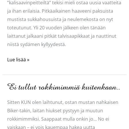
”kalisaavinpeitteiltä” tekisi mieli ostaa uusia vaatteita
ja ihan erilaisia. Pitkäaikainen haaveeni paksuista
mustista sukkahousuista ja neulemekosta on nyt
toteutunut. Yli 20 vuoden jälkeen olen tänään
laittanut jalkaani pitkät talvisaapikkaat ja nauttinut
niistä sydämen kyllyydestä.
Mä
Lue lisää »
niin
viihdyn
mun
Ei tullut rokkimimmiä kuitenkaan..
uudessa
tyylissä
Sitten KUN olen laihtunut, ostan mustan nahkaisen
Biker-takin, laitan hiukset pystyyn ja muutun
rokkimimmiksi. Saappaat mulla onkin jo… No ei
vaiskaan – ei vois kauempaa hakea uutta