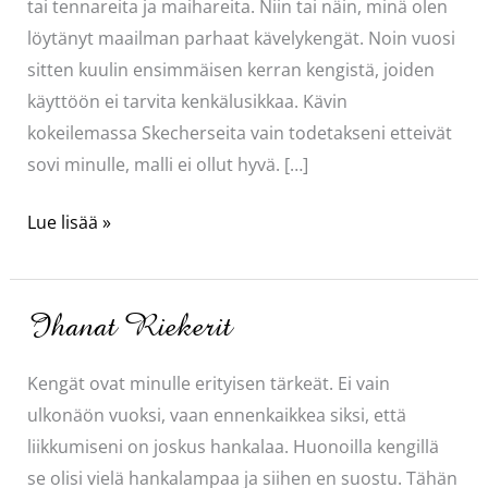
tai tennareita ja maihareita. Niin tai näin, minä olen
löytänyt maailman parhaat kävelykengät. Noin vuosi
sitten kuulin ensimmäisen kerran kengistä, joiden
käyttöön ei tarvita kenkälusikkaa. Kävin
kokeilemassa Skecherseita vain todetakseni etteivät
sovi minulle, malli ei ollut hyvä. […]
Parhaat
Lue lisää »
kävelykengät
Ihanat Riekerit
Kengät ovat minulle erityisen tärkeät. Ei vain
ulkonäön vuoksi, vaan ennenkaikkea siksi, että
liikkumiseni on joskus hankalaa. Huonoilla kengillä
se olisi vielä hankalampaa ja siihen en suostu. Tähän