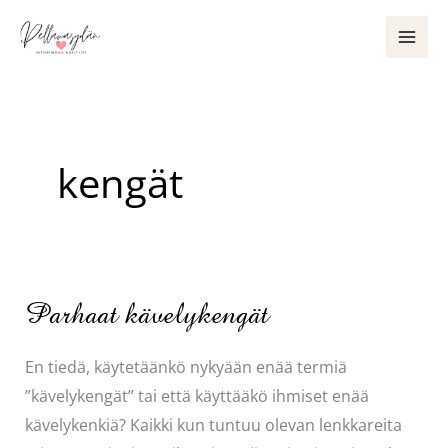
Siirry
sisältöön
kengät
Parhaat kävelykengät
En tiedä, käytetäänkö nykyään enää termiä
”kävelykengät” tai että käyttääkö ihmiset enää
kävelykenkiä? Kaikki kun tuntuu olevan lenkkareita