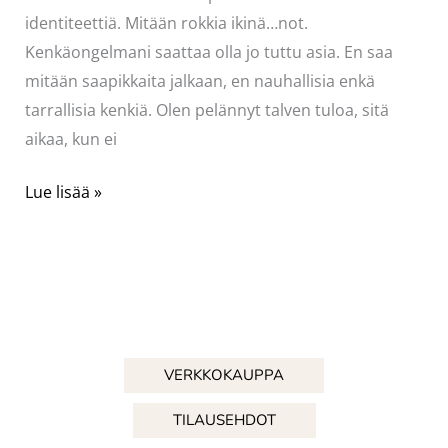
identiteettiä. Mitään rokkia ikinä…not.
Kenkäongelmani saattaa olla jo tuttu asia. En saa
mitään saapikkaita jalkaan, en nauhallisia enkä
tarrallisia kenkiä. Olen pelännyt talven tuloa, sitä
aikaa, kun ei
Ei
Lue lisää »
tullut
rokkimimmiä
kuitenkaan..
VERKKOKAUPPA
TILAUSEHDOT