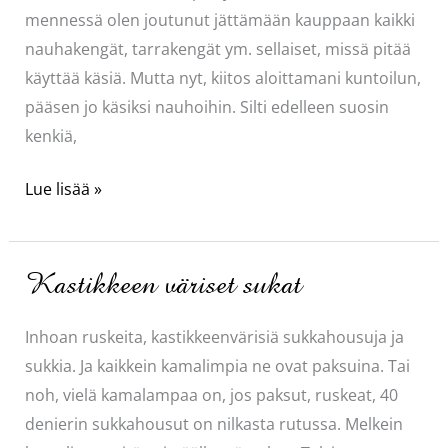
mennessä olen joutunut jättämään kauppaan kaikki
nauhakengät, tarrakengät ym. sellaiset, missä pitää
käyttää käsiä. Mutta nyt, kiitos aloittamani kuntoilun,
pääsen jo käsiksi nauhoihin. Silti edelleen suosin
kenkiä,
Ihanat
Lue lisää »
Riekerit
Kastikkeen väriset sukat
Inhoan ruskeita, kastikkeenvärisiä sukkahousuja ja
sukkia. Ja kaikkein kamalimpia ne ovat paksuina. Tai
noh, vielä kamalampaa on, jos paksut, ruskeat, 40
denierin sukkahousut on nilkasta rutussa. Melkein