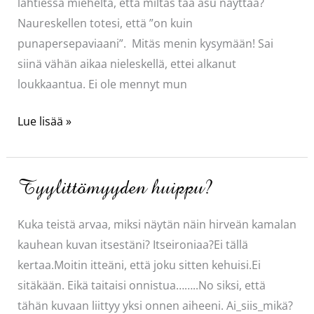
lähtiessä mieheltä, että miltäs tää asu näyttää?
Naureskellen totesi, että ”on kuin
punapersepaviaani”. Mitäs menin kysymään! Sai
siinä vähän aikaa nieleskellä, ettei alkanut
loukkaantua. Ei ole mennyt mun
Vaihteeksi
Lue lisää »
punaista
Tyylittömyyden huippu?
Kuka teistä arvaa, miksi näytän näin hirveän kamalan
kauhean kuvan itsestäni? Itseironiaa?Ei tällä
kertaa.Moitin itteäni, että joku sitten kehuisi.Ei
sitäkään. Eikä taitaisi onnistua……..No siksi, että
tähän kuvaan liittyy yksi onnen aiheeni. Ai_siis_mikä?