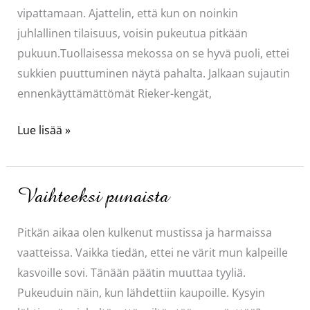
vipattamaan. Ajattelin, että kun on noinkin
juhlallinen tilaisuus, voisin pukeutua pitkään
pukuun.Tuollaisessa mekossa on se hyvä puoli, ettei
sukkien puuttuminen näytä pahalta. Jalkaan sujautin
ennenkäyttämättömät Rieker-kengät,
Konsertti
Lue lisää »
Vaihteeksi punaista
Pitkän aikaa olen kulkenut mustissa ja harmaissa
vaatteissa. Vaikka tiedän, ettei ne värit mun kalpeille
kasvoille sovi. Tänään päätin muuttaa tyyliä.
Pukeuduin näin, kun lähdettiin kaupoille. Kysyin