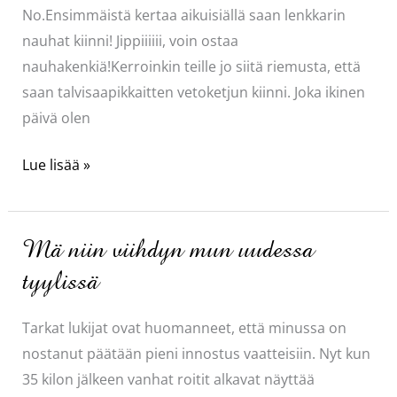
No.Ensimmäistä kertaa aikuisiällä saan lenkkarin
nauhat kiinni! Jippiiiiii, voin ostaa
nauhakenkiä!Kerroinkin teille jo siitä riemusta, että
saan talvisaapikkaitten vetoketjun kiinni. Joka ikinen
päivä olen
Tyylittömyyden
Lue lisää »
huippu?
Mä niin viihdyn mun uudessa
tyylissä
Tarkat lukijat ovat huomanneet, että minussa on
nostanut päätään pieni innostus vaatteisiin. Nyt kun
35 kilon jälkeen vanhat roitit alkavat näyttää