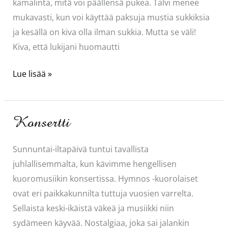
kamalinta, mitä voi päällensä pukea. Talvi menee
mukavasti, kun voi käyttää paksuja mustia sukkiksia
ja kesällä on kiva olla ilman sukkia. Mutta se väli!
Kiva, että lukijani huomautti
Kastikkeen
Lue lisää »
väriset
sukat
Konsertti
Sunnuntai-iltapäivä tuntui tavallista
juhlallisemmalta, kun kävimme hengellisen
kuoromusiikin konsertissa. Hymnos -kuorolaiset
ovat eri paikkakunnilta tuttuja vuosien varrelta.
Sellaista keski-ikäistä väkeä ja musiikki niin
sydämeen käyvää. Nostalgiaa, joka sai jalankin